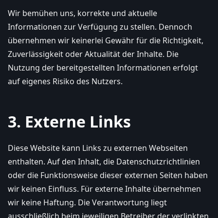
Wir bemühen uns, korrekte und aktuelle
Informationen zur Verfügung zu stellen. Dennoch
übernehmen wir keinerlei Gewähr für die Richtigkeit,
Zuverlässigkeit oder Aktualität der Inhalte. Die
Nutzung der bereitgestellten Informationen erfolgt
auf eigenes Risiko des Nutzers.
3. Externe Links
Diese Website kann Links zu externen Webseiten
enthalten. Auf den Inhalt, die Datenschutzrichtlinien
oder die Funktionsweise dieser externen Seiten haben
wir keinen Einfluss. Für externe Inhalte übernehmen
wir keine Haftung. Die Verantwortung liegt
ausschließlich beim jeweiligen Betreiber der verlinkten